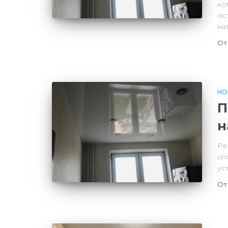
ко
ос
на
О
НО
П
н
Ре
сп
ус
О