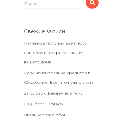
Н
Поиск…
а
й
т
и
Свежие записи
:
Натяжные потолки: все плюсы
современного решения для
вашего дома
Рефинансирование кредитов в
Сбербанке: Все, что нужно знать
Заголовок: Введение в тему
Наш блог Нimtech
Дизайнерские обои