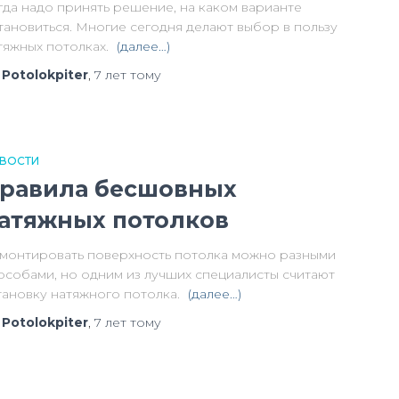
гда надо принять решение, на каком варианте
тановиться. Многие сегодня делают выбор в пользу
тяжных потолках.
(далее…)
т
Potolokpiter
,
7 лет
тому
ВОСТИ
равила бесшовных
атяжных потолков
монтировать поверхность потолка можно разными
особами, но одним из лучших специалисты считают
тановку натяжного потолка.
(далее…)
т
Potolokpiter
,
7 лет
тому