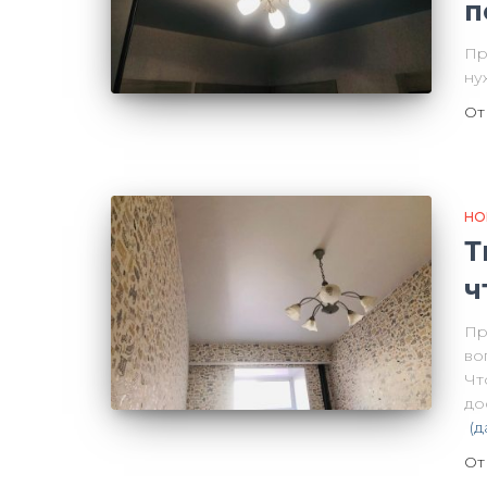
п
Пр
ну
О
НО
Т
ч
Пр
во
Чт
до
(д
О