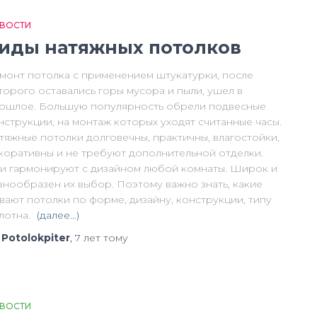
ВОСТИ
иды натяжных потолков
монт потолка с применением штукатурки, после
торого оставались горы мусора и пыли, ушел в
ошлое. Большую популярность обрели подвесные
нструкции, на монтаж которых уходят считанные часы.
тяжные потолки долговечны, практичны, влагостойки,
коративны и не требуют дополнительной отделки.
и гармонируют с дизайном любой комнаты. Широк и
знообразен их выбор. Поэтому важно знать, какие
вают потолки по форме, дизайну, конструкции, типу
лотна.
(далее…)
т
Potolokpiter
,
7 лет
тому
ВОСТИ