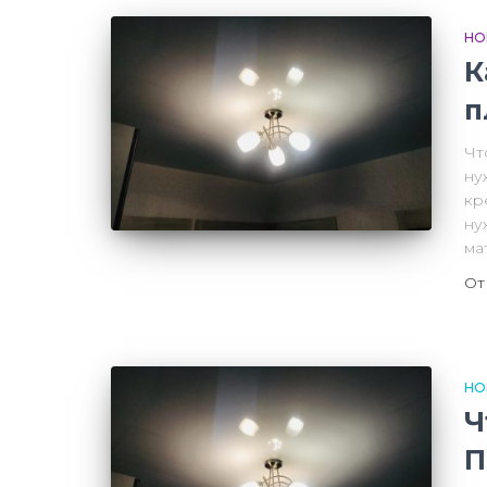
НО
К
п
Чт
ну
кр
ну
ма
О
НО
Ч
П