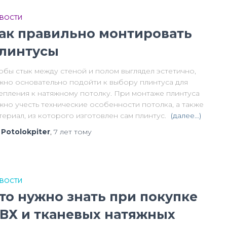
ВОСТИ
ак правильно монтировать
линтусы
обы стык между стеной и полом выглядел эстетично,
жно основательно подойти к выбору плинтуса для
епления к натяжному потолку. При монтаже плинтуса
жно учесть технические особенности потолка, а также
териал, из которого изготовлен сам плинтус.
(далее…)
т
Potolokpiter
,
7 лет
тому
ВОСТИ
то нужно знать при покупке
ВХ и тканевых натяжных