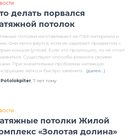
ВОСТИ
то делать порвался
атяжной потолок
тяжные потолки изготавливают из ПВХ-материала и
ани. Они легко рвутся, если их задевают предметом с
трым концом (углом). Если это произошло, то не стоит
чаиваться. Существуют способы ремонта своими
ками. При значительных проблемах натяжную
нструкцию легко и быстро заменить.
(далее…)
т
Potolokpiter
,
7 лет
тому
ВОСТИ
атяжные потолки Жилой
омплекс «Золотая долина»