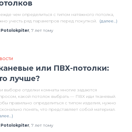
отолков
ежде чем определиться с типом натяжного потолка,
жно учесть ряд параметров перед покупкой.
(далее…)
т
Potolokpiter
,
7 лет
тому
ВОСТИ
каневые или ПВХ-потолки:
то лучше?
и выборе отделки комнаты многие задаются
просом, какой потолок выбрать — ПВХ иди тканевый.
обы правильно определиться с типом изделия, нужно
сконально понять, что представляет собой материал.
алее…)
т
Potolokpiter
,
7 лет
тому