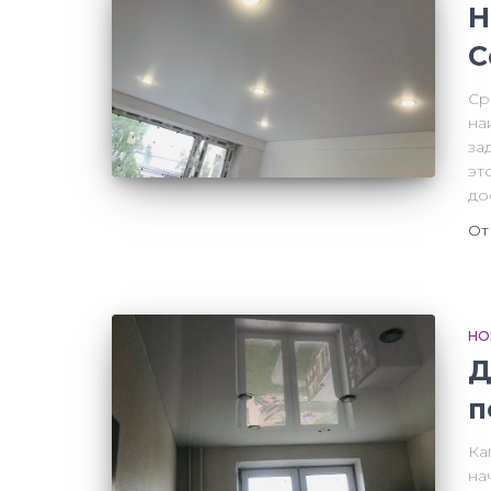
Н
C
Ср
на
за
эт
до
О
НО
Д
п
Ка
на