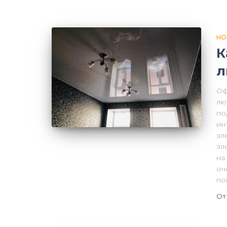
НО
К
л
Оф
лю
по
ин
эл
эл
на
оч
по
О