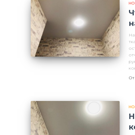
НО
Ч
н
На
тк
ос
от
ру
ко
О
НО
Н
к