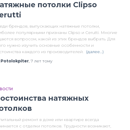
атяжные потолки Clipso
erutti
еди брендов, выпускающих натяжные потолки,
иболее популярными признаны Clipso и Cerutti. Многие
даются вопросом, какой из этих брендов выбрать. Для
ого нужно изучить основные особенности и
стоинства каждого из производителей.
(далее…)
т
Potolokpiter
,
7 лет
тому
ВОСТИ
остоинства натяжных
отолков
питальный ремонт в доме или квартире всегда
чинается с отделки потолков. Трудности возникают,