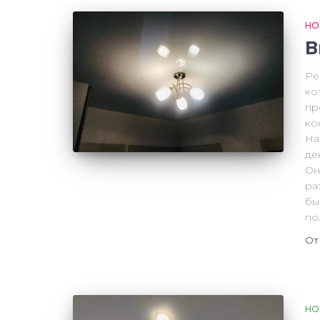
НО
В
Ре
ко
пр
ко
На
де
Он
ра
бы
по
О
НО