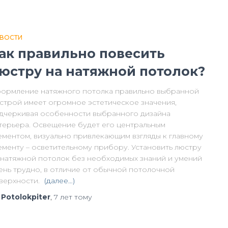
ВОСТИ
ак правильно повесить
юстру на натяжной потолок?
ормление натяжного потолка правильно выбранной
строй имеет огромное эстетическое значения,
дчеркивая особенности выбранного дизайна
терьера. Освещение будет его центральным
ементом, визуально привлекающим взгляды к главному
ементу – осветительному прибору. Установить люстру
 натяжной потолок без необходимых знаний и умений
ень трудно, в отличие от обычной потолочной
верхности.
(далее…)
т
Potolokpiter
,
7 лет
тому