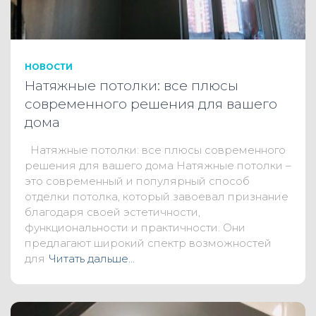
НОВОСТИ
Натяжные потолки: все плюсы
современного решения для вашего
дома
Натяжные потолки: все плюсы современного
решения для вашего дома Натяжные потолки –
это современный и популярный способ
отделки потолка, который завоевал признание
благодаря своей эстетичности,
функциональности и практичности. Они
предлагают широкий спектр возможностей
для
Читать дальше…