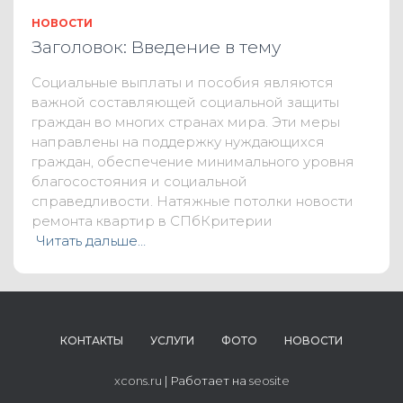
НОВОСТИ
Заголовок: Введение в тему
Социальные выплаты и пособия являются
важной составляющей социальной защиты
граждан во многих странах мира. Эти меры
направлены на поддержку нуждающихся
граждан, обеспечение минимального уровня
благосостояния и социальной
справедливости. Натяжные потолки новости
ремонта квартир в СПбКритерии
Читать дальше…
КОНТАКТЫ
УСЛУГИ
ФОТО
НОВОСТИ
xcons.ru
| Работает на
seosite