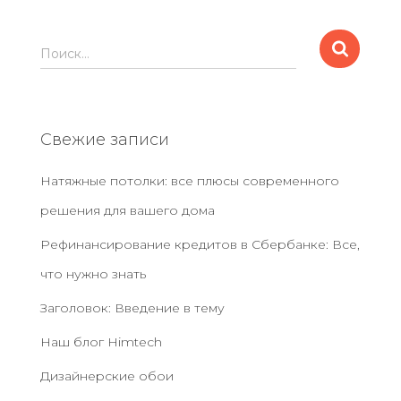
Н
Поиск…
а
й
т
и
Свежие записи
:
Натяжные потолки: все плюсы современного
решения для вашего дома
Рефинансирование кредитов в Сбербанке: Все,
что нужно знать
Заголовок: Введение в тему
Наш блог Нimtech
Дизайнерские обои