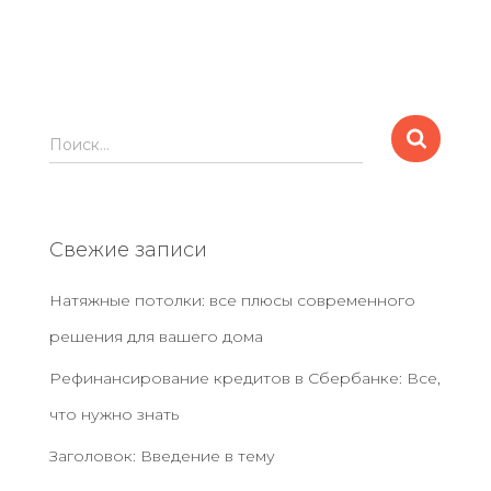
Н
Поиск…
а
й
т
и
Свежие записи
:
Натяжные потолки: все плюсы современного
решения для вашего дома
Рефинансирование кредитов в Сбербанке: Все,
что нужно знать
Заголовок: Введение в тему