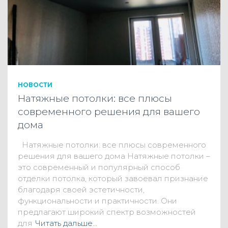
НОВОСТИ
Натяжные потолки: все плюсы
современного решения для вашего
дома
Натяжные потолки: все плюсы современного
решения для вашего дома Натяжные потолки –
это современный и популярный способ
отделки потолка, который завоевал признание
благодаря своей эстетичности,
функциональности и практичности. Они
предлагают широкий спектр возможностей
для
Читать дальше…