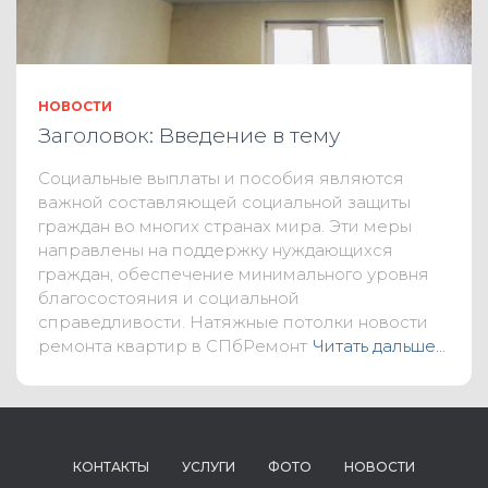
НОВОСТИ
Заголовок: Введение в тему
Социальные выплаты и пособия являются
важной составляющей социальной защиты
граждан во многих странах мира. Эти меры
направлены на поддержку нуждающихся
граждан, обеспечение минимального уровня
благосостояния и социальной
справедливости. Натяжные потолки новости
ремонта квартир в СПбРемонт
Читать дальше…
КОНТАКТЫ
УСЛУГИ
ФОТО
НОВОСТИ