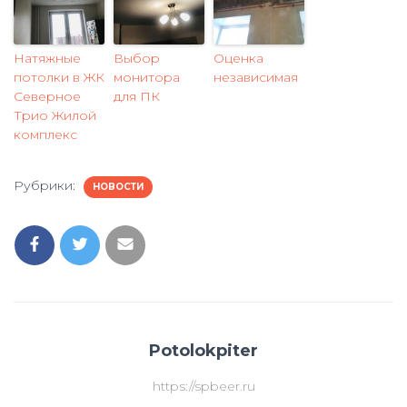
Натяжные
Выбор
Оценка
потолки в ЖК
монитора
независимая
Северное
для ПК
Трио Жилой
комплекс
Рубрики:
НОВОСТИ
Potolokpiter
https://spbeer.ru