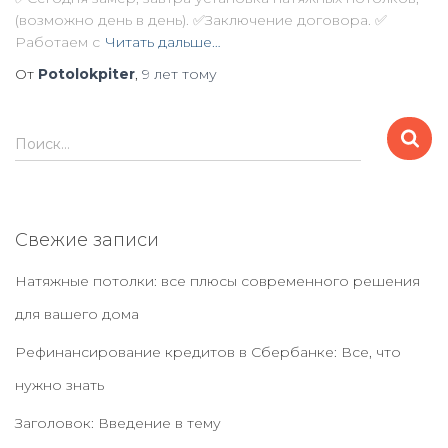
(возможно день в день). ✅Заключение договора. ✅
Работаем с
Читать дальше…
От
Potolokpiter
,
9 лет
тому
Н
Поиск…
а
й
т
и
Свежие записи
:
Натяжные потолки: все плюсы современного решения
для вашего дома
Рефинансирование кредитов в Сбербанке: Все, что
нужно знать
Заголовок: Введение в тему