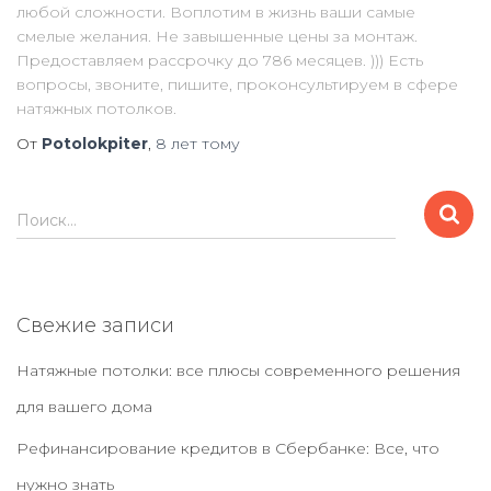
любой сложности. Воплотим в жизнь ваши самые
смелые желания. Не завышенные цены за монтаж.
Предоставляем рассрочку до 786 месяцев. ))) Есть
вопросы, звоните, пишите, проконсультируем в сфере
натяжных потолков.
От
Potolokpiter
,
8 лет
тому
Н
Поиск…
а
й
т
и
Свежие записи
:
Натяжные потолки: все плюсы современного решения
для вашего дома
Рефинансирование кредитов в Сбербанке: Все, что
нужно знать