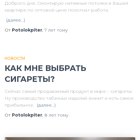
Доброго дня. Смонтирую натяжные потолки в Вашей
квартире по оптовой цене полотна+ работа.
(далее…)
От
Potolokpiter
,
7 лет
тому
НОВОСТИ
КАК МНЕ ВЫБРАТЬ
СИГАРЕТЫ?
Сейчас самый продаваемый продукт в мире – сигареты.
Ну производство табачных изделий значит и есть самое
прибыльное.
(далее…)
От
Potolokpiter
,
8 лет
тому